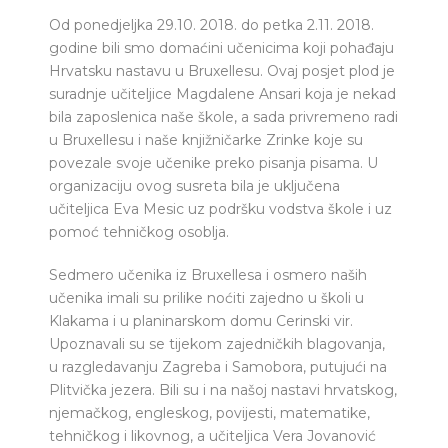
Od ponedjeljka 29.10. 2018. do petka 2.11. 2018.
godine bili smo domaćini učenicima koji pohađaju
Hrvatsku nastavu u Bruxellesu. Ovaj posjet plod je
suradnje učiteljice Magdalene Ansari koja je nekad
bila zaposlenica naše škole, a sada privremeno radi
u Bruxellesu i naše knjižničarke Zrinke koje su
povezale svoje učenike preko pisanja pisama. U
organizaciju ovog susreta bila je uključena
učiteljica Eva Mesic uz podršku vodstva škole i uz
pomoć tehničkog osoblja.
Sedmero učenika iz Bruxellesa i osmero naših
učenika imali su prilike noćiti zajedno u školi u
Klakama i u planinarskom domu Cerinski vir.
Upoznavali su se tijekom zajedničkih blagovanja,
u razgledavanju Zagreba i Samobora, putujući na
Plitvička jezera. Bili su i na našoj nastavi hrvatskog,
njemačkog, engleskog, povijesti, matematike,
tehničkog i likovnog, a učiteljica Vera Jovanović