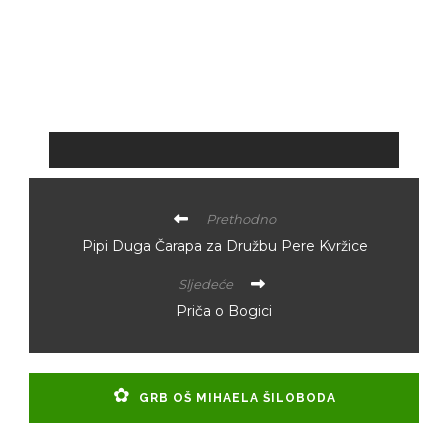
Prethodno
Pipi Duga Čarapa za Družbu Pere Kvržice
Sljedeće
Priča o Bogici
GRB OŠ MIHAELA ŠILOBODA