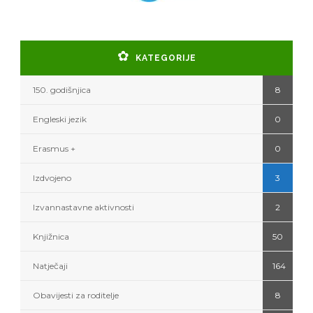
KATEGORIJE
150. godišnjica
8
Engleski jezik
0
Erasmus +
0
Izdvojeno
3
Izvannastavne aktivnosti
2
Knjižnica
50
Natječaji
164
Obavijesti za roditelje
8