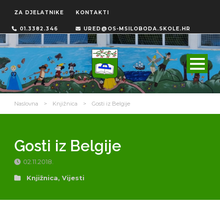
ZA DJELATNIKE
KONTAKTI
01.3382.346
URED@OS-MSILOBODA.SKOLE.HR
Naslovna
>
Knjižnica
>
Gosti iz Belgije
Gosti iz Belgije
02.11.2018.
Knjižnica
,
Vijesti