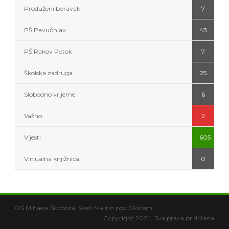
Produženi boravak
7
PŠ Pavučnjak
43
PŠ Rakov Potok
7
Školska zadruga
25
Slobodno vrijeme
6
Važno
2
Vijesti
605
Virtualna knjižnica
0
OŠ Mihaela Šiloboda, Sveti Martin pod Okićem
Copyright 2024. Sva prava pridržana