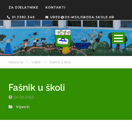
ZA DJELATNIKE
KONTAKTI
01.3382.346
URED@OS-MSILOBODA.SKOLE.HR
Naslovna
>
Vijesti
>
Fašnik u školi
Fašnik u školi
24.02.2023.
Vijesti