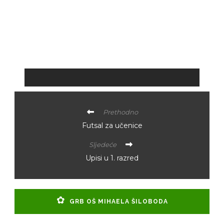
Prethodno
Futsal za učenice
Sljedeće
Upisi u 1. razred
GRB OŠ MIHAELA ŠILOBODA