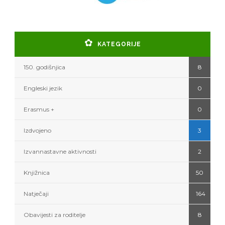
KATEGORIJE
150. godišnjica
8
Engleski jezik
0
Erasmus +
0
Izdvojeno
3
Izvannastavne aktivnosti
2
Knjižnica
50
Natječaji
164
Obavijesti za roditelje
8