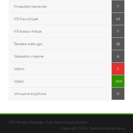
Produženi boravak
7
PŠ Pavučnjak
43
PŠ Rakov Potok
7
Školska zadruga
25
Slobodno vrijeme
6
Važno
2
Vijesti
605
Virtualna knjižnica
0
OŠ Mihaela Šiloboda, Sveti Martin pod Okićem
Copyright 2024. Sva prava pridržana