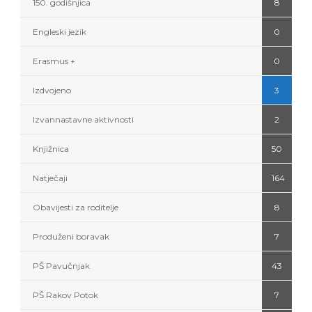
150. godišnjica
8
Engleski jezik
0
Erasmus +
0
Izdvojeno
3
Izvannastavne aktivnosti
2
Knjižnica
50
Natječaji
164
Obavijesti za roditelje
8
Produženi boravak
7
PŠ Pavučnjak
43
PŠ Rakov Potok
7