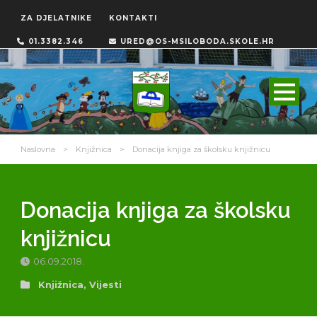
ZA DJELATNIKE
KONTAKTI
01.3382.346
URED@OS-MSILOBODA.SKOLE.HR
Naslovna
>
Knjižnica
>
Donacija knjiga za školsku knjižnicu
Donacija knjiga za školsku
knjižnicu
06.09.2018.
Knjižnica
,
Vijesti