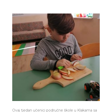
Ovaj tjedan učenici područne škole u Klakama sa