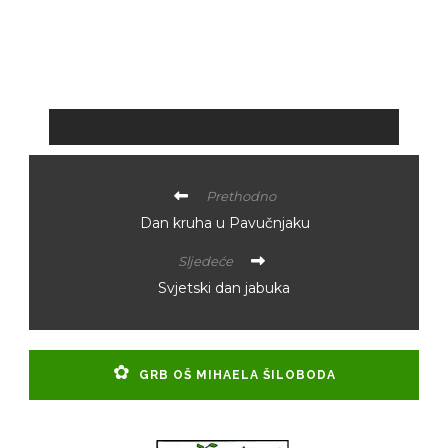
Prethodno
Dan kruha u Pavučnjaku
Sljedeće
Svjetski dan jabuka
GRB OŠ MIHAELA ŠILOBODA