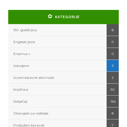
KATEGORIJE
150. godišnjica
8
Engleski jezik
0
Erasmus +
0
Izdvojeno
3
Izvannastavne aktivnosti
2
Knjižnica
50
Natječaji
164
Obavijesti za roditelje
8
Produženi boravak
7