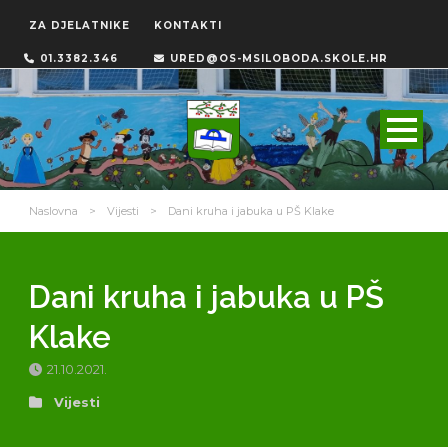
ZA DJELATNIKE
KONTAKTI
01.3382.346
URED@OS-MSILOBODA.SKOLE.HR
Naslovna
>
Vijesti
>
Dani kruha i jabuka u PŠ Klake
Dani kruha i jabuka u PŠ
Klake
21.10.2021.
Vijesti