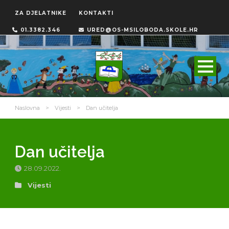
ZA DJELATNIKE
KONTAKTI
01.3382.346
URED@OS-MSILOBODA.SKOLE.HR
Naslovna
>
Vijesti
>
Dan učitelja
Dan učitelja
28.09.2022.
Vijesti