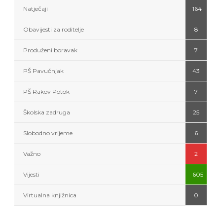
Natječaji
164
Obavijesti za roditelje
8
Produženi boravak
7
PŠ Pavučnjak
43
PŠ Rakov Potok
7
Školska zadruga
25
Slobodno vrijeme
6
Važno
2
Vijesti
605
Virtualna knjižnica
0