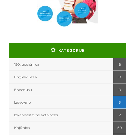
KATEGORIJE
150. godišnjica
8
Engleski jezik
0
Erasmus +
0
Izdvojeno
3
Izvannastavne aktivnosti
2
Knjižnica
50