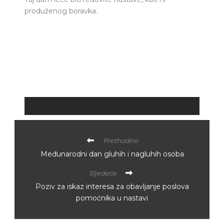
produženog boravka.
Prethodno
Međunarodni dan gluhih i nagluhih osoba
Sljedeće
Poziv za iskaz interesa za obavljanje poslova
pomoćnika u nastavi