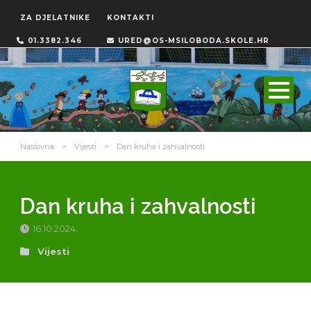
ZA DJELATNIKE
KONTAKTI
01.3382.346
URED@OS-MSILOBODA.SKOLE.HR
Naslovna
>
Vijesti
>
Dan kruha i zahvalnosti
Dan kruha i zahvalnosti
16.10.2024.
Vijesti