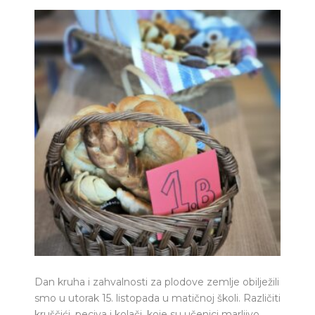
Dan kruha i zahvalnosti za plodove zemlje obilježili
smo u utorak 15. listopada u matičnoj školi. Različiti
kruščići, peciva i kolači, koje su učenici marljivo