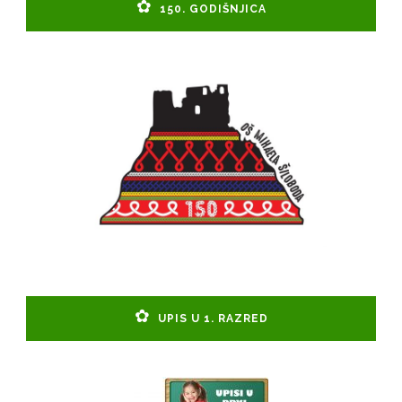
150. GODIŠNJICA
UPIS U 1. RAZRED