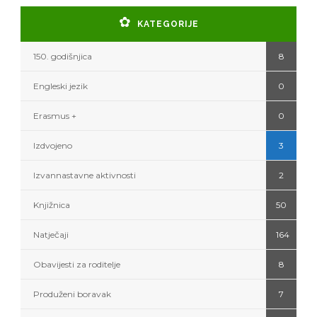
KATEGORIJE
150. godišnjica
8
Engleski jezik
0
Erasmus +
0
Izdvojeno
3
Izvannastavne aktivnosti
2
Knjižnica
50
Natječaji
164
Obavijesti za roditelje
8
Produženi boravak
7