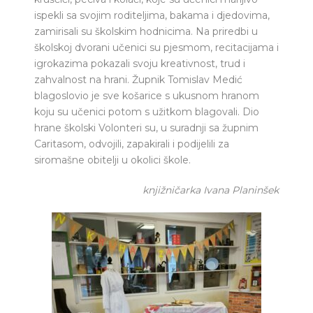
ispekli sa svojim roditeljima, bakama i djedovima,
zamirisali su školskim hodnicima. Na priredbi u
školskoj dvorani učenici su pjesmom, recitacijama i
igrokazima pokazali svoju kreativnost, trud i
zahvalnost na hrani. Župnik Tomislav Medić
blagoslovio je sve košarice s ukusnom hranom
koju su učenici potom s užitkom blagovali. Dio
hrane školski Volonteri su, u suradnji sa župnim
Caritasom, odvojili, zapakirali i podijelili za
siromašne obitelji u okolici škole.
knjižničarka Ivana Planinšek