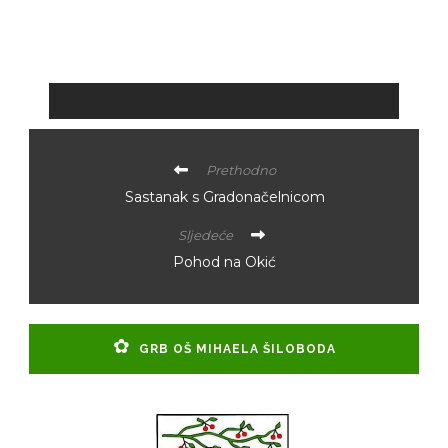
Prethodno
Sastanak s Gradonačelnicom
Sljedeće
Pohod na Okić
GRB OŠ MIHAELA ŠILOBODA