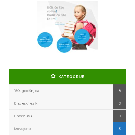
KATEGORIJE
150. godišnjica
8
Engleski jezik
0
Erasmus +
0
Izdvojeno
3