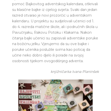
pomoć Bajkovitog adventskog kalendara, otkrivali
su klasične bajke iz cijelog svijeta. Svaki dan jedan
razred otvarao je novi prozorčić u adventskom
kalendaru. U projektu su sudjelovali učenici od 1.
do 4. razreda matične škole, ali i područnih škola u
Pavučnjaku, Rakovu Potoku i Klakama. Nakon
čitanja bajki učenici su zapisivali adventske poruke
na božićnu jelku. Vjerujemo da su ove bajke i
poruke učenika poslužile svima kao poticaj da
učine neko dobro djelo ili porade na svojoj
osobnosti tijekom ovogodišnjeg adventa.
knjižničarka Ivana Planinšek