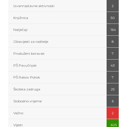
Izvannastavne aktivnosti
2
Knjižnica
50
Natječaji
164
Obavijesti za roditelje
8
Produženi boravak
7
PŠ Pavučnjak
43
PŠ Rakov Potok
7
Školska zadruga
25
Slobodno vrijeme
6
Važno
2
Vijesti
605