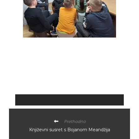
Prethodno
Književni susret s Bojanom Meandžija