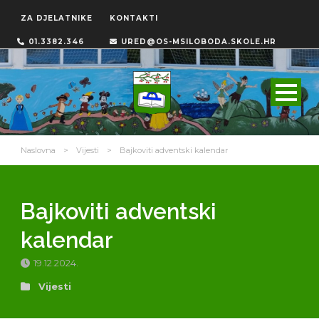
ZA DJELATNIKE
KONTAKTI
01.3382.346
URED@OS-MSILOBODA.SKOLE.HR
Naslovna
>
Vijesti
>
Bajkoviti adventski kalendar
Bajkoviti adventski
kalendar
19.12.2024.
Vijesti