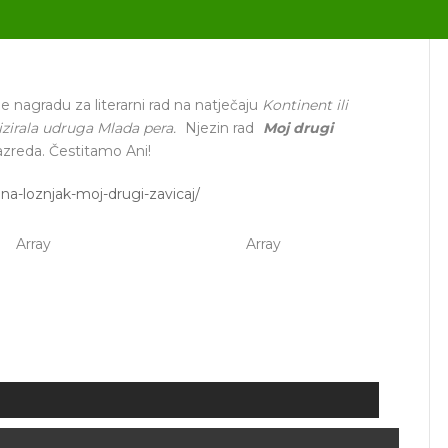
e nagradu za literarni rad na natječaju
Kontinent ili
izirala udruga Mlada pera.
Njezin rad
Moj drugi
razreda. Čestitamo Ani!
na-loznjak-moj-drugi-zavicaj/
Array
Array