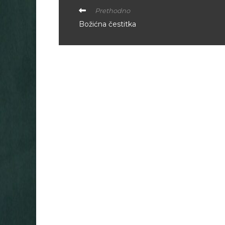
Prethodno
Božićna čestitka