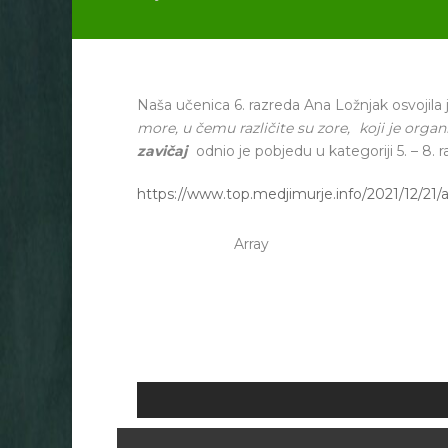
Naša učenica 6. razreda Ana Ložnjak osvojila j
more, u čemu različite su zore,
koji je organ
zavičaj
odnio je pobjedu u kategoriji 5. – 8. 
https://www.top.medjimurje.info/2021/12/21/a
Array