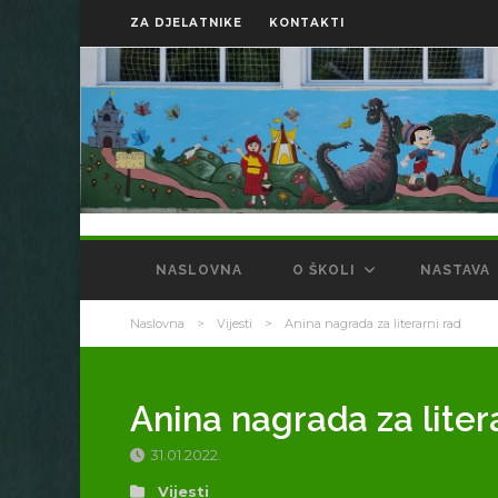
ZA DJELATNIKE
KONTAKTI
NASLOVNA
O ŠKOLI
NASTAVA
Naslovna
>
Vijesti
>
Anina nagrada za literarni rad
Anina nagrada za liter
31.01.2022.
Vijesti