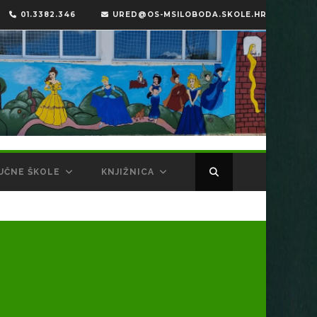
01.3382.346
URED@OS-MSILOBODA.SKOLE.HR
UČNE ŠKOLE
KNJIŽNICA