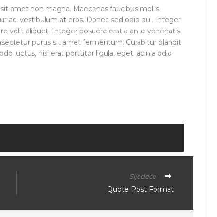
t sit amet non magna. Maecenas faucibus mollis
ur ac, vestibulum at eros. Donec sed odio dui. Integer
e velit aliquet. Integer posuere erat a ante venenatis
onsectetur purus sit amet fermentum. Curabitur blandit
 luctus, nisi erat porttitor ligula, eget lacinia odio
Sljedeće
Quote Post Format