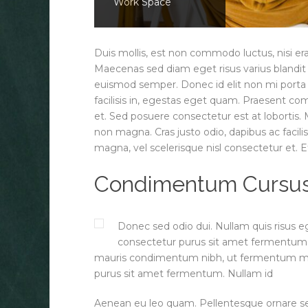
Work Space
Gadgets
Mountain
Duis mollis, est non commodo luctus, nisi erat 
Maecenas sed diam eget risus varius blandit 
euismod semper. Donec id elit non mi porta g
facilisis in, egestas eget quam. Praesent c
et. Sed posuere consectetur est at lobortis.
non magna. Cras justo odio, dapibus ac faci
magna, vel scelerisque nisl consectetur et
Condimentum Cursus S
Donec sed odio dui. Nullam quis risus eg
consectetur purus sit amet fermentum.
mauris condimentum nibh, ut fermentum mass
purus sit amet fermentum. Nullam id
Aenean eu leo quam. Pellentesque ornare s