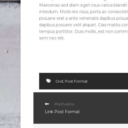
Maecenas sed diam eget risus varius blandi
interdum. Morbi leo risus, porta ac consectet
posuere erat a ante venenatis dapibus posuer
dapibus posuere velit aliquet. Cras mattis c
tempus porttitor. Duis mollis, est non commodo
sem nec elit.
Grid
,
Post Format
Prethodno
Link Post Format