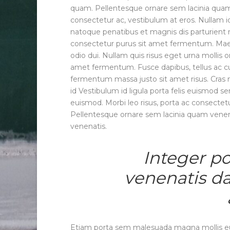
quam. Pellentesque ornare sem lacinia quam 
consectetur ac, vestibulum at eros. Nullam id d
natoque penatibus et magnis dis parturient 
consectetur purus sit amet fermentum. Maec
odio dui. Nullam quis risus eget urna mollis o
amet fermentum. Fusce dapibus, tellus ac 
fermentum massa justo sit amet risus. Cras
id Vestibulum id ligula porta felis euismod
euismod. Morbi leo risus, porta ac consectet
Pellentesque ornare sem lacinia quam venena
venenatis.
Integer po
venenatis da
Etiam porta sem malesuada magna mollis eu