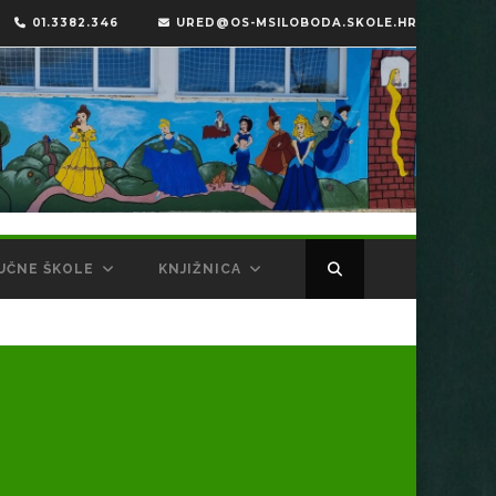
01.3382.346
URED@OS-MSILOBODA.SKOLE.HR
UČNE ŠKOLE
KNJIŽNICA