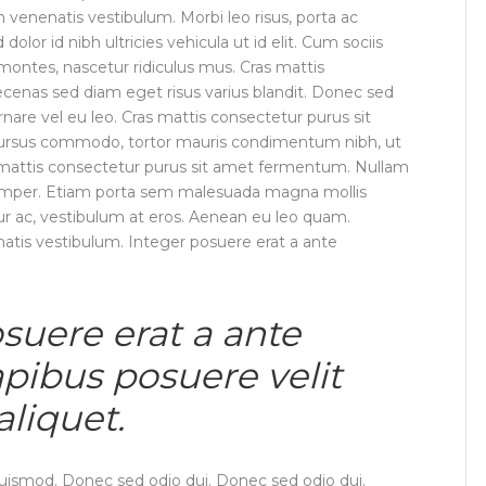
venenatis vestibulum. Morbi leo risus, porta ac
olor id nibh ultricies vehicula ut id elit. Cum sociis
montes, nascetur ridiculus mus. Cras mattis
enas sed diam eget risus varius blandit. Donec sed
rnare vel eu leo. Cras mattis consectetur purus sit
cursus commodo, tortor mauris condimentum nibh, ut
 mattis consectetur purus sit amet fermentum. Nullam
 semper. Etiam porta sem malesuada magna mollis
ur ac, vestibulum at eros. Aenean eu leo quam.
tis vestibulum. Integer posuere erat a ante
suere erat a ante
pibus posuere velit
aliquet.
ismod. Donec sed odio dui. Donec sed odio dui.