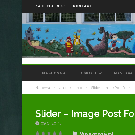
ZA DJELATNIKE
KONTAKTI
NASLOVNA
O ŠKOLI
NASTAVA
Naslovna
>
Uncategorized
>
Slider – Image Post Format
Slider – Image Post F
09.01.2014.
Uncategorized