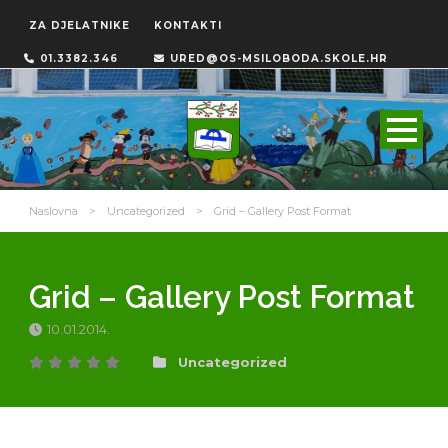
ZA DJELATNIKE
KONTAKTI
01.3382.346
URED@OS-MSILOBODA.SKOLE.HR
Naslovna
>
Uncategorized
>
Grid – Gallery Post Format
Grid – Gallery Post Format
10.01.2014.
Uncategorized