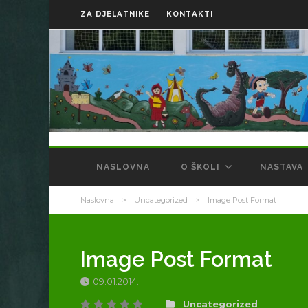
ZA DJELATNIKE
KONTAKTI
NASLOVNA
O ŠKOLI
NASTAVA
Naslovna
>
Uncategorized
>
Image Post Format
Image Post Format
09.01.2014.
Uncategorized