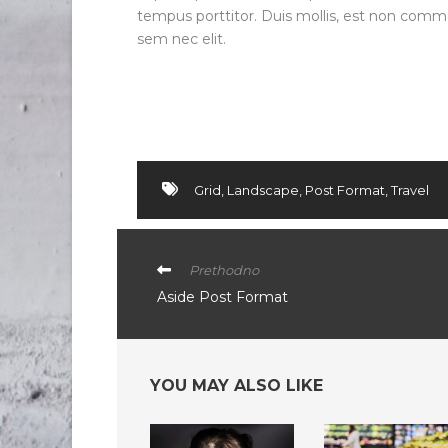
tempus porttitor. Duis mollis, est non commodo
sem nec elit.
Grid
,
Landscape
,
Post Format
,
Travel
Prethodno
Aside Post Format
YOU MAY ALSO LIKE