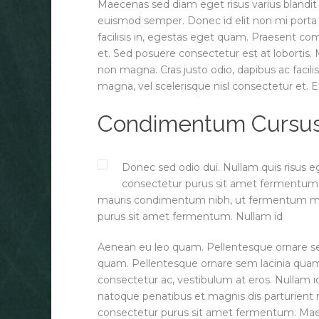
Maecenas sed diam eget risus varius blandit 
euismod semper. Donec id elit non mi porta g
facilisis in, egestas eget quam. Praesent c
et. Sed posuere consectetur est at lobortis.
non magna. Cras justo odio, dapibus ac faci
magna, vel scelerisque nisl consectetur et
Condimentum Cursus S
Donec sed odio dui. Nullam quis risus eg
consectetur purus sit amet fermentum.
mauris condimentum nibh, ut fermentum mass
purus sit amet fermentum. Nullam id
Aenean eu leo quam. Pellentesque ornare s
quam. Pellentesque ornare sem lacinia quam 
consectetur ac, vestibulum at eros. Nullam id d
natoque penatibus et magnis dis parturient 
consectetur purus sit amet fermentum. Maec