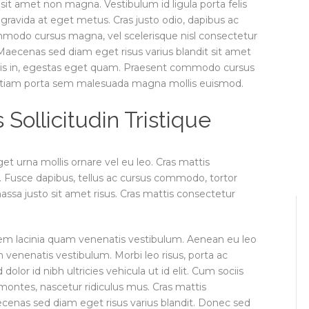
sit amet non magna. Vestibulum id ligula porta felis
ravida at eget metus. Cras justo odio, dapibus ac
ommodo cursus magna, vel scelerisque nisl consectetur
 Maecenas sed diam eget risus varius blandit sit amet
lisis in, egestas eget quam. Praesent commodo cursus
. Etiam porta sem malesuada magna mollis euismod.
ollicitudin Tristique
et urna mollis ornare vel eu leo. Cras mattis
 Fusce dapibus, tellus ac cursus commodo, tortor
a justo sit amet risus. Cras mattis consectetur
em lacinia quam venenatis vestibulum. Aenean eu leo
venenatis vestibulum. Morbi leo risus, porta ac
olor id nibh ultricies vehicula ut id elit. Cum sociis
montes, nascetur ridiculus mus. Cras mattis
enas sed diam eget risus varius blandit. Donec sed