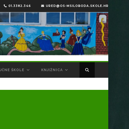
01.3382.346
URED@OS-MSILOBODA.SKOLE.HR
UČNE ŠKOLE
KNJIŽNICA