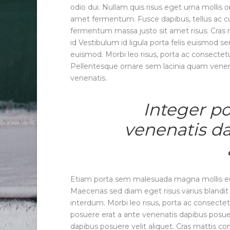
odio dui. Nullam quis risus eget urna mollis o
amet fermentum. Fusce dapibus, tellus ac 
fermentum massa justo sit amet risus. Cras
id Vestibulum id ligula porta felis euismod
euismod. Morbi leo risus, porta ac consectet
Pellentesque ornare sem lacinia quam venena
venenatis.
Integer po
venenatis da
Etiam porta sem malesuada magna mollis eu
Maecenas sed diam eget risus varius blandi
interdum. Morbi leo risus, porta ac consectet
posuere erat a ante venenatis dapibus posuer
dapibus posuere velit aliquet. Cras mattis c