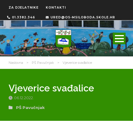
ZA DJELATNIKE
KONTAKTI
01.3382.346
URED@OS-MSILOBODA.SKOLE.HR
Naslovna
>
PŠ Pavučnjak
>
Vjeverice svađalice
Vjeverice svađalice
06.12.2022.
PŠ Pavučnjak