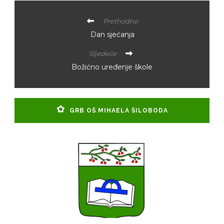
Prethodno
Dan sjećanja
Sljedeće
Božićno uređenje škole
GRB OŠ MIHAELA ŠILOBODA