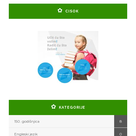
CISOK
KATEGORIJE
150. godišnjica
8
Engleski jezik
0