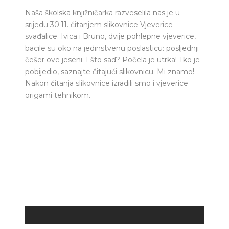
Naša školska knjižničarka razveselila nas je u
srijedu 30.11. čitanjem slikovnice Vjeverice
svađalice. Ivica i Bruno, dvije pohlepne vjeverice,
bacile su oko na jedinstvenu poslasticu: posljednji
češer ove jeseni. I što sad? Počela je utrka! Tko je
pobijedio, saznajte čitajući slikovnicu. Mi znamo!
Nakon čitanja slikovnice izradili smo i vjeverice
origami tehnikom.