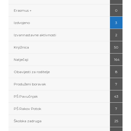
Erasmus +
0
Izdvojeno
3
Izvannastavne aktivnosti
2
Knjižnica
50
Natječaji
164
Obavijesti za roditelje
8
Produženi boravak
7
PŠ Pavučnjak
43
PŠ Rakov Potok
7
Školska zadruga
25