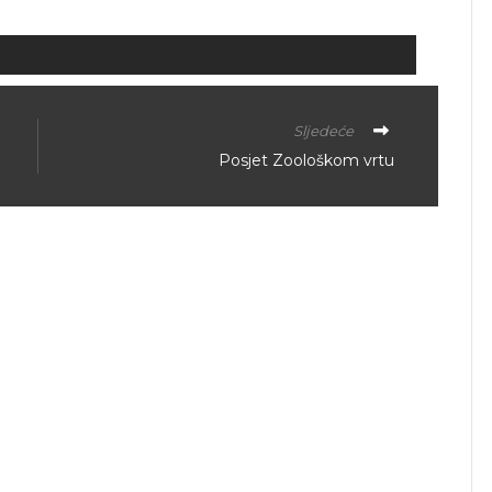
Sljedeće
Posjet Zoološkom vrtu