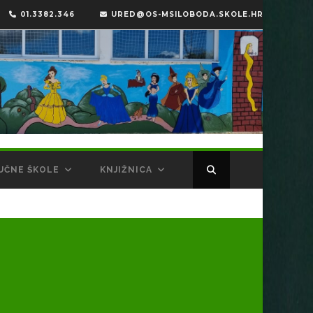
01.3382.346
URED@OS-MSILOBODA.SKOLE.HR
UČNE ŠKOLE
KNJIŽNICA