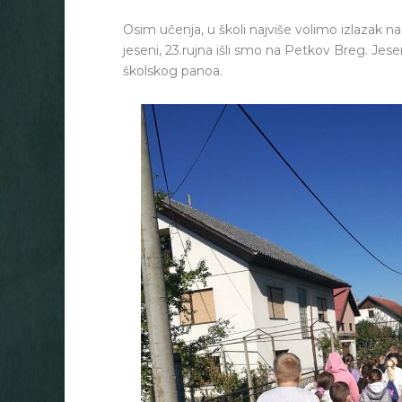
Osim učenja, u školi najviše volimo izlazak na
jeseni, 23.rujna išli smo na Petkov Breg. J
školskog panoa.