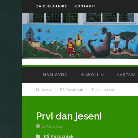
ZA DJELATNIKE
KONTAKTI
NASLOVNA
O ŠKOLI
NASTAVA
Naslovna
>
PŠ Pavučnjak
>
Prvi dan jeseni
Prvi dan jeseni
29.09.2022.
PŠ Pavučnjak