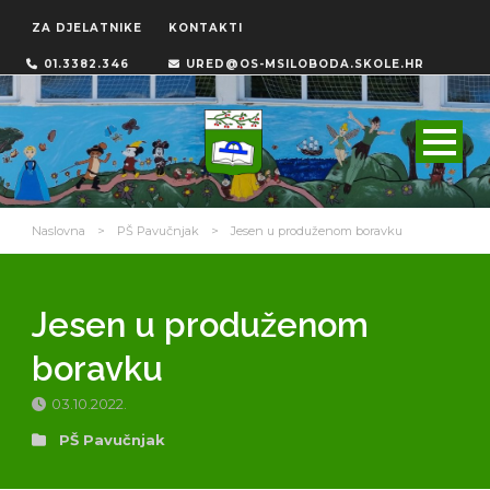
ZA DJELATNIKE
KONTAKTI
01.3382.346
URED@OS-MSILOBODA.SKOLE.HR
Naslovna
>
PŠ Pavučnjak
>
Jesen u produženom boravku
Jesen u produženom
boravku
03.10.2022.
PŠ Pavučnjak