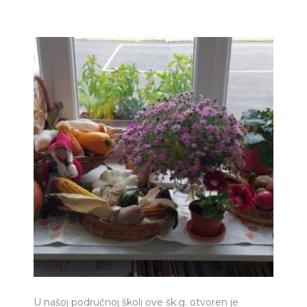
U našoj područnoj školi ove šk.g. otvoren je