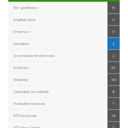
150. godišnjica
8
Engleski jezik
0
Erasmus +
0
Izdvojeno
3
Izvannastavne aktivnosti
2
Knjižnica
50
Natječaji
164
Obavijesti za roditelje
8
Produženi boravak
7
PŠ Pavučnjak
43
PŠ Rakov Potok
7