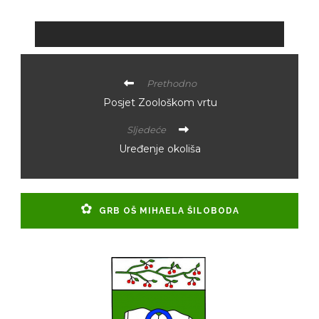
Prethodno
Posjet Zoološkom vrtu
Sljedeće
Uređenje okoliša
GRB OŠ MIHAELA ŠILOBODA