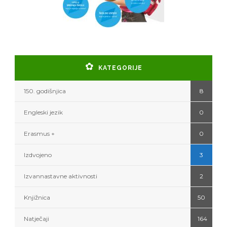
KATEGORIJE
150. godišnjica
8
Engleski jezik
0
Erasmus +
0
Izdvojeno
3
Izvannastavne aktivnosti
2
Knjižnica
50
Natječaji
164