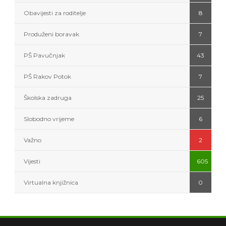
Obavijesti za roditelje
8
Produženi boravak
7
PŠ Pavučnjak
43
PŠ Rakov Potok
7
Školska zadruga
25
Slobodno vrijeme
6
Važno
2
Vijesti
605
Virtualna knjižnica
0