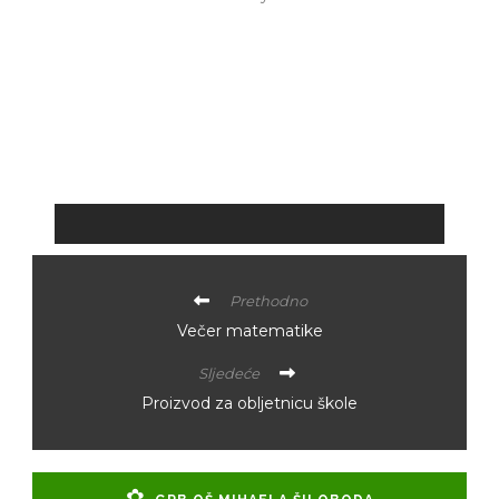
Prethodno
Večer matematike
Sljedeće
Proizvod za obljetnicu škole