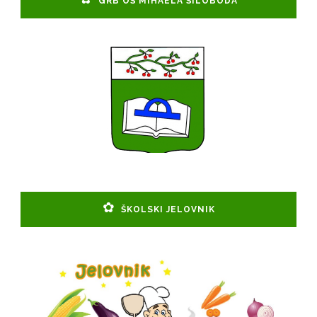
GRB OŠ MIHAELA ŠILOBODA
ŠKOLSKI JELOVNIK