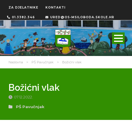
ZA DJELATNIKE
KONTAKTI
01.3382.346
URED@OS-MSILOBODA.SKOLE.HR
Naslovna
>
PŠ Pavučnjak
>
Božićni vlak
Božićni vlak
07.12.2022.
PŠ Pavučnjak