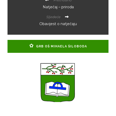
Prethodno
Natječaj – priroda
Sljedeće
Obavijest o natječaju
GRB OŠ MIHAELA ŠILOBODA