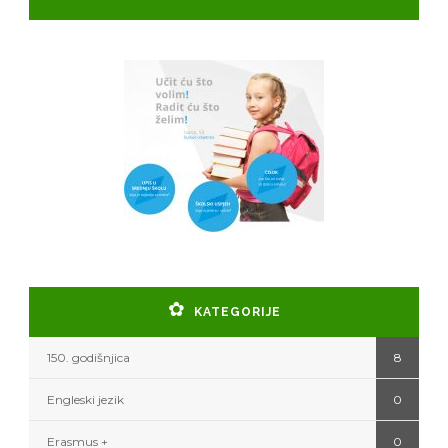
KATEGORIJE
150. godišnjica
8
Engleski jezik
0
Erasmus +
0