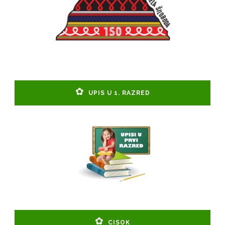
UPIS U 1. RAZRED
CISOK