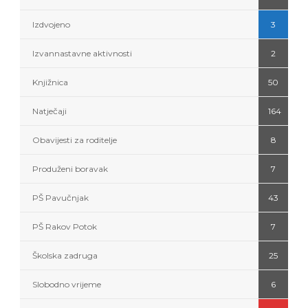
Izdvojeno
3
Izvannastavne aktivnosti
2
Knjižnica
50
Natječaji
164
Obavijesti za roditelje
8
Produženi boravak
7
PŠ Pavučnjak
43
PŠ Rakov Potok
7
Školska zadruga
25
Slobodno vrijeme
6