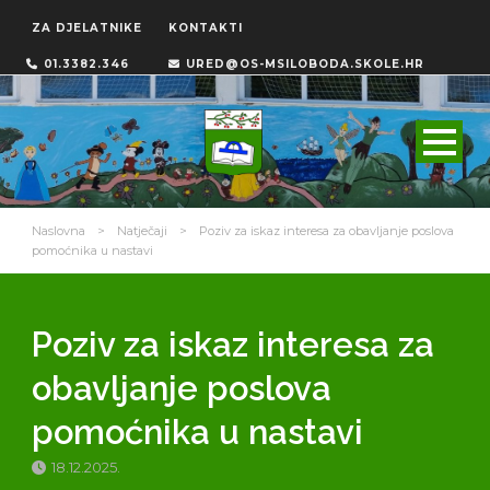
ZA DJELATNIKE
KONTAKTI
01.3382.346
URED@OS-MSILOBODA.SKOLE.HR
Naslovna
>
Natječaji
>
Poziv za iskaz interesa za obavljanje poslova
pomoćnika u nastavi
Poziv za iskaz interesa za
obavljanje poslova
pomoćnika u nastavi
18.12.2025.