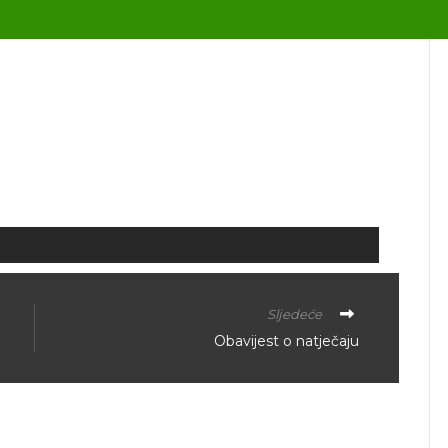
Sljedeće
Obavijest o natječaju