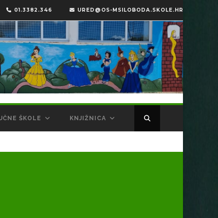
01.3382.346
URED@OS-MSILOBODA.SKOLE.HR
UČNE ŠKOLE
KNJIŽNICA