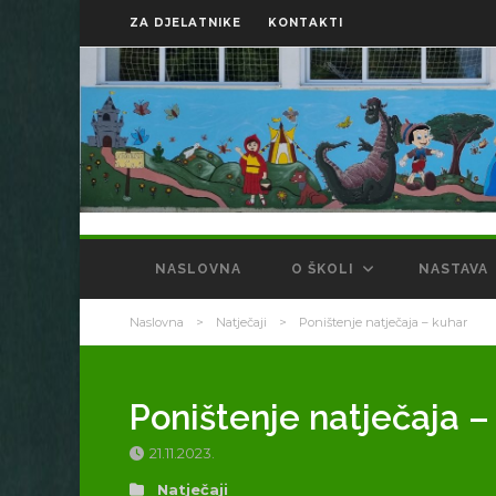
ZA DJELATNIKE
KONTAKTI
NASLOVNA
O ŠKOLI
NASTAVA
Naslovna
>
Natječaji
>
Poništenje natječaja – kuhar
Poništenje natječaja –
21.11.2023.
Natječaji