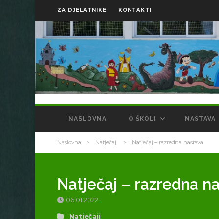
ZA DJELATNIKE
KONTAKTI
NASLOVNA
O ŠKOLI
NASTAVA
Naslovna
>
Natječaji
>
Natječaj – razredna nastava
Natječaj – razredna n
06.01.2022.
Natječaji