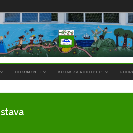
DOKUMENTI
KUTAK ZA RODITELJE
PODR
astava