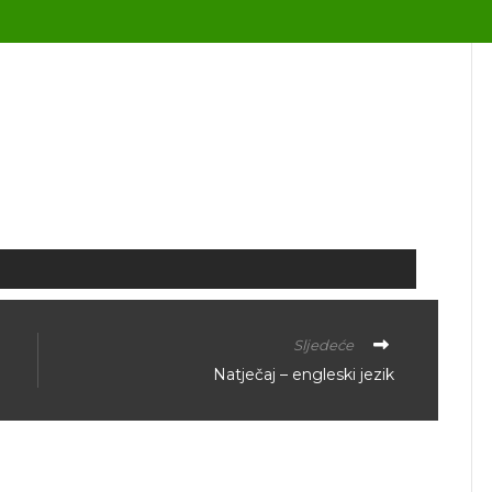
Sljedeće
Natječaj – engleski jezik