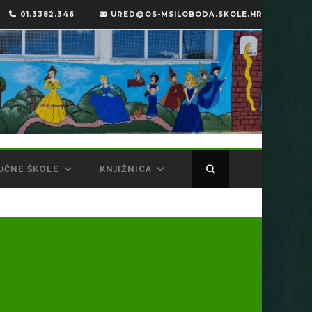
01.3382.346
URED@OS-MSILOBODA.SKOLE.HR
UČNE ŠKOLE
KNJIŽNICA