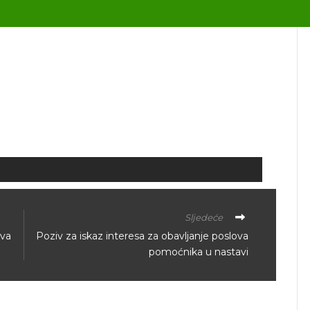
Sljedeće
ova
Poziv za iskaz interesa za obavljanje poslova
pomoćnika u nastavi