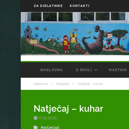
ZA DJELATNIKE
KONTAKTI
NASLOVNA
O ŠKOLI
NASTAVA
Naslovna
>
Natječaji
>
Natječaj – kuhar
Natječaj – kuhar
11.02.2026.
Natječaji