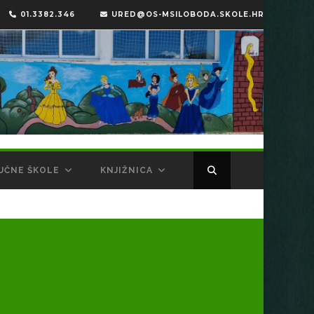
01.3382.346
URED@OS-MSILOBODA.SKOLE.HR
UČNE ŠKOLE
KNJIŽNICA