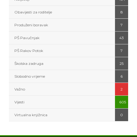
Obavijesti za roditelje
8
Produženi boravak
7
PŠ Pavučnjak
43
PŠ Rakov Potok
7
Školska zadruga
25
Slobodno vrijeme
6
Važno
2
Vijesti
605
Virtualna knjižnica
0