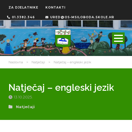
ZA DJELATNIKE
KONTAKTI
01.3382.346
URED@OS-MSILOBODA.SKOLE.HR
Naslovna
>
Natječaji
>
Natječaj – engleski jezik
Natječaj – engleski jezik
13.10.2025.
Natječaji