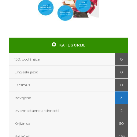
KATEGORIJE
150. godišnjica
8
Engleski jezik
0
Erasmus +
0
Izdvojeno
3
Izvannastavne aktivnosti
2
Knjižnica
50
Natječaji
164