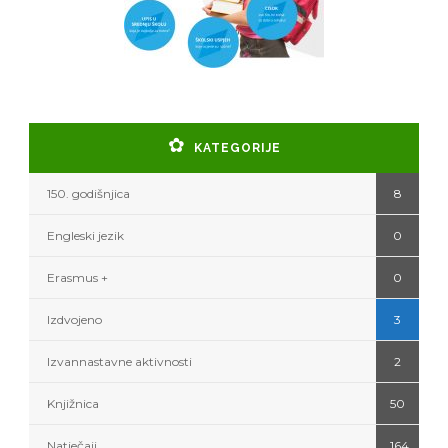
KATEGORIJE
150. godišnjica
8
Engleski jezik
0
Erasmus +
0
Izdvojeno
3
Izvannastavne aktivnosti
2
Knjižnica
50
Natječaji
164