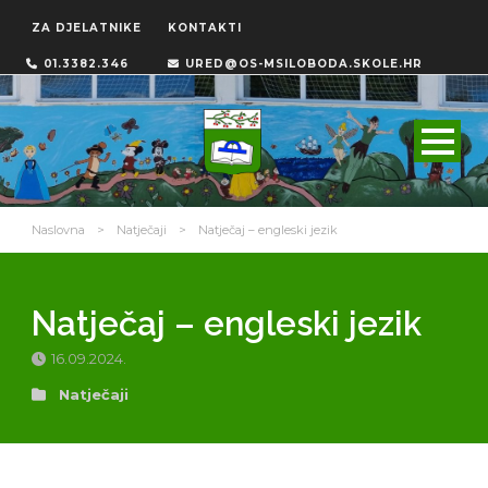
ZA DJELATNIKE
KONTAKTI
01.3382.346
URED@OS-MSILOBODA.SKOLE.HR
Naslovna
>
Natječaji
>
Natječaj – engleski jezik
Natječaj – engleski jezik
16.09.2024.
Natječaji