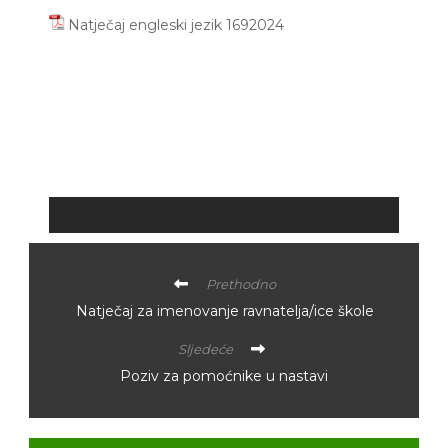
Natječaj engleski jezik 1692024
Prethodno
Natječaj za imenovanje ravnatelja/ice škole
Sljedeće
Poziv za pomoćnike u nastavi