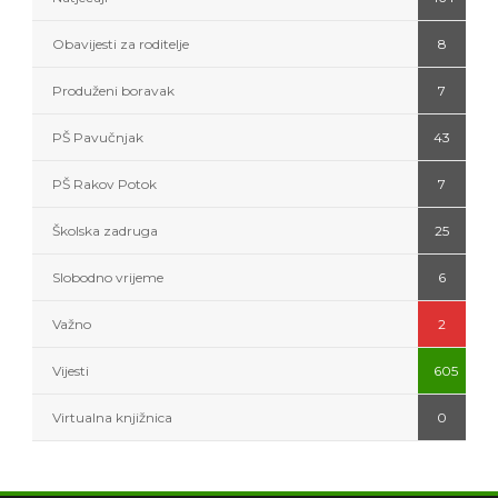
Obavijesti za roditelje
8
Produženi boravak
7
PŠ Pavučnjak
43
PŠ Rakov Potok
7
Školska zadruga
25
Slobodno vrijeme
6
Važno
2
Vijesti
605
Virtualna knjižnica
0