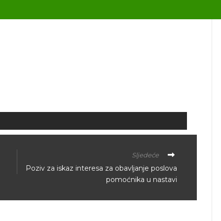
Sljedeće
Poziv za iskaz interesa za obavljanje poslova
pomoćnika u nastavi