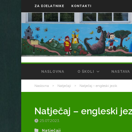
ZA DJELATNIKE
KONTAKTI
NASLOVNA
O ŠKOLI
NASTAVA
Naslovna
>
Natječaji
>
Natječaj – engleski jezik
Natječaj – engleski jez
25.07.2023.
Natječaji