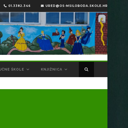
01.3382.346
URED@OS-MSILOBODA.SKOLE.HR
UČNE ŠKOLE
KNJIŽNICA