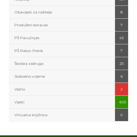
Obavijesti za roditelje
8
Produženi boravak
7
PŠ Pavučnjak
43
PŠ Rakov Potok
7
Školska zadruga
25
Slobodno vrijeme
6
Važno
2
Vijesti
605
Virtualna knjižnica
0