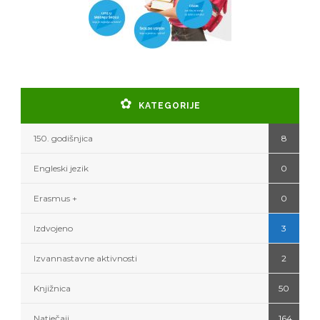
KATEGORIJE
150. godišnjica
8
Engleski jezik
0
Erasmus +
0
Izdvojeno
3
Izvannastavne aktivnosti
2
Knjižnica
50
Natječaji
164