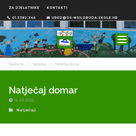
ZA DJELATNIKE
KONTAKTI
01.3382.346
URED@OS-MSILOBODA.SKOLE.HR
Naslovna
>
Natječaji
>
Natječaj domar
Natječaj domar
14.06.2022.
Natječaji