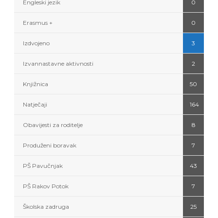
Engleski jezik
0
Erasmus +
0
Izdvojeno
3
Izvannastavne aktivnosti
2
Knjižnica
50
Natječaji
164
Obavijesti za roditelje
8
Produženi boravak
7
PŠ Pavučnjak
43
PŠ Rakov Potok
7
Školska zadruga
25