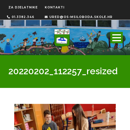
ZA DJELATNIKE
KONTAKTI
01.3382.346
URED@OS-MSILOBODA.SKOLE.HR
20220202_112257_resized