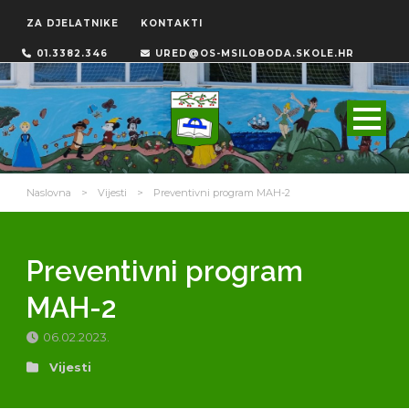
ZA DJELATNIKE
KONTAKTI
01.3382.346
URED@OS-MSILOBODA.SKOLE.HR
Naslovna
>
Vijesti
>
Preventivni program MAH-2
Preventivni program
MAH-2
06.02.2023.
Vijesti