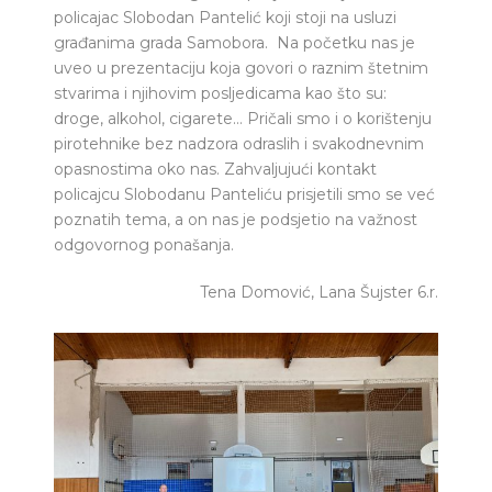
policajac Slobodan Pantelić koji stoji na usluzi
građanima grada Samobora. Na početku nas je
uveo u prezentaciju koja govori o raznim štetnim
stvarima i njihovim posljedicama kao što su:
droge, alkohol, cigarete… Pričali smo i o korištenju
pirotehnike bez nadzora odraslih i svakodnevnim
opasnostima oko nas. Zahvaljujući kontakt
policajcu Slobodanu Panteliću prisjetili smo se već
poznatih tema, a on nas je podsjetio na važnost
odgovornog ponašanja.
Tena Domović, Lana Šujster 6.r.