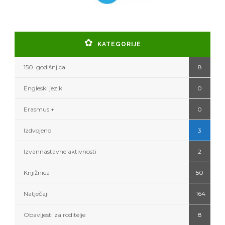
KATEGORIJE
150. godišnjica
8
Engleski jezik
0
Erasmus +
0
Izdvojeno
3
Izvannastavne aktivnosti
2
Knjižnica
50
Natječaji
164
Obavijesti za roditelje
8