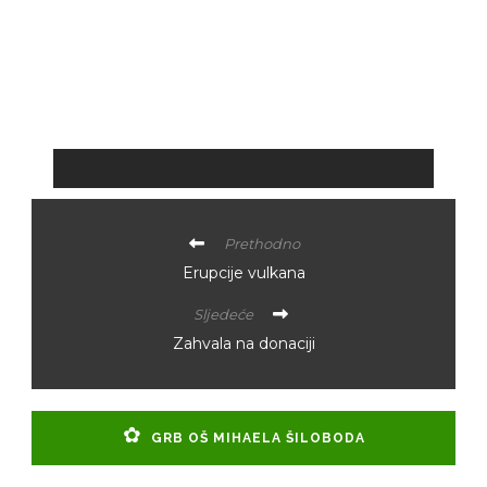
Prethodno
Erupcije vulkana
Sljedeće
Zahvala na donaciji
GRB OŠ MIHAELA ŠILOBODA