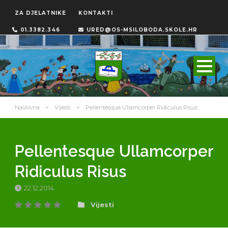
ZA DJELATNIKE
KONTAKTI
01.3382.346
URED@OS-MSILOBODA.SKOLE.HR
Naslovna
>
Vijesti
>
Pellentesque Ullamcorper Ridiculus Risus
Pellentesque Ullamcorper
Ridiculus Risus
22.12.2014.
Vijesti