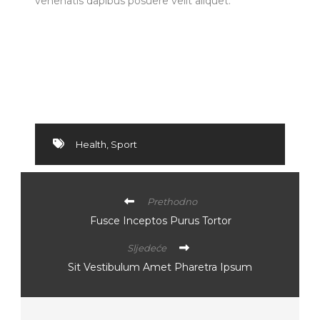
venenatis dapibus posuere velit aliquet.
Health
,
Sport
Prethodno
Fusce Inceptos Purus Tortor
Sljedeće
Sit Vestibulum Amet Pharetra Ipsum