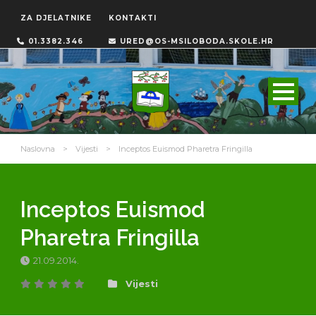
ZA DJELATNIKE
KONTAKTI
01.3382.346
URED@OS-MSILOBODA.SKOLE.HR
Naslovna
>
Vijesti
>
Inceptos Euismod Pharetra Fringilla
Inceptos Euismod
Pharetra Fringilla
21.09.2014.
Vijesti