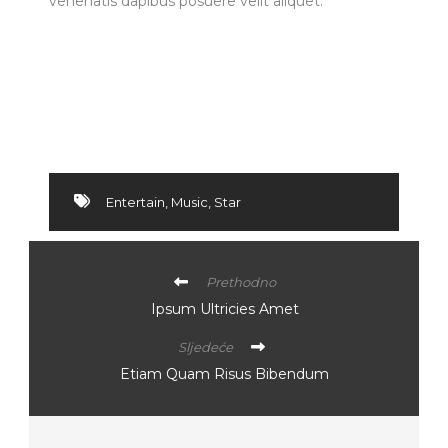
venenatis dapibus posuere velit aliquet.
Entertain
,
Music
,
Star
Prethodno
Ipsum Ultricies Amet
Sljedeće
Etiam Quam Risus Bibendum