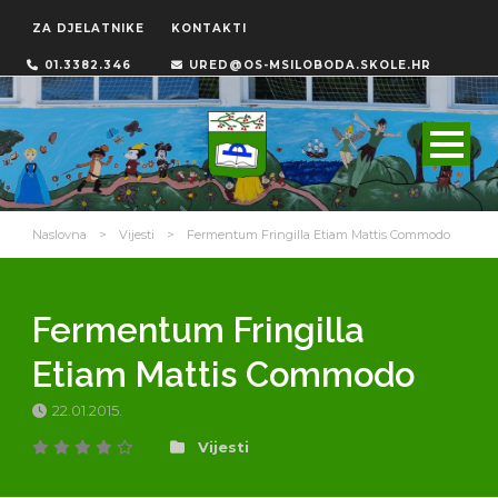
ZA DJELATNIKE
KONTAKTI
01.3382.346
URED@OS-MSILOBODA.SKOLE.HR
Naslovna
>
Vijesti
>
Fermentum Fringilla Etiam Mattis Commodo
Fermentum Fringilla
Etiam Mattis Commodo
22.01.2015.
Vijesti