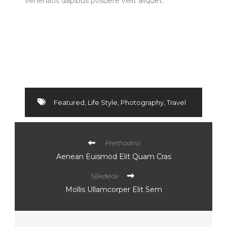
venenatis dapibus posuere velit aliquet.
Featured
,
Life Style
,
Photography
,
Travel
Prethodno
Aenean Euismod Elit Quam Cras
Sljedeće
Mollis Ullamcorper Elit Sem