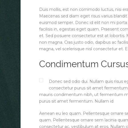
Duis mollis, est non commodo luctus, nisi erat 
Maecenas sed diam eget risus varius blandit 
euismod semper. Donec id elit non mi porta g
facilisis in, egestas eget quam. Praesent c
et. Sed posuere consectetur est at lobortis.
non magna. Cras justo odio, dapibus ac faci
magna, vel scelerisque nisl consectetur et
Condimentum Cursus S
Donec sed odio dui. Nullam quis risus eg
consectetur purus sit amet fermentum.
mauris condimentum nibh, ut fermentum mass
purus sit amet fermentum. Nullam id
Aenean eu leo quam. Pellentesque ornare s
quam. Pellentesque ornare sem lacinia quam 
consectetur ac, vestibulum at eros. Nullam id d