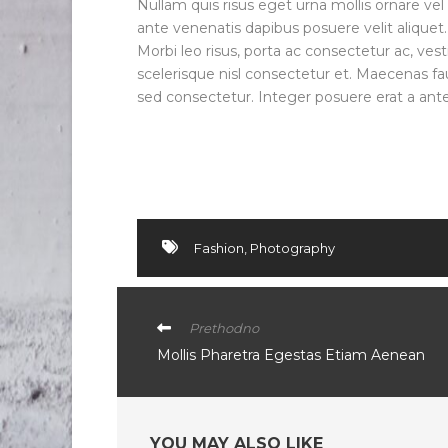
Nullam quis risus eget urna mollis ornare vel
ante venenatis dapibus posuere velit aliqu
Morbi leo risus, porta ac consectetur ac, v
scelerisque nisl consectetur et. Maecenas fa
sed consectetur. Integer posuere erat a ante
Fashion
,
Photography
Prethodno
Mollis Pharetra Egestas Etiam Aenean
YOU MAY ALSO LIKE