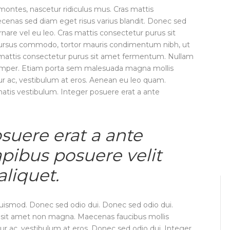
montes, nascetur ridiculus mus. Cras mattis
enas sed diam eget risus varius blandit. Donec sed
rnare vel eu leo. Cras mattis consectetur purus sit
cursus commodo, tortor mauris condimentum nibh, ut
 mattis consectetur purus sit amet fermentum. Nullam
 semper. Etiam porta sem malesuada magna mollis
ur ac, vestibulum at eros. Aenean eu leo quam.
tis vestibulum. Integer posuere erat a ante
suere erat a ante
pibus posuere velit
aliquet.
ismod. Donec sed odio dui. Donec sed odio dui.
t sit amet non magna. Maecenas faucibus mollis
ur ac, vestibulum at eros. Donec sed odio dui. Integer