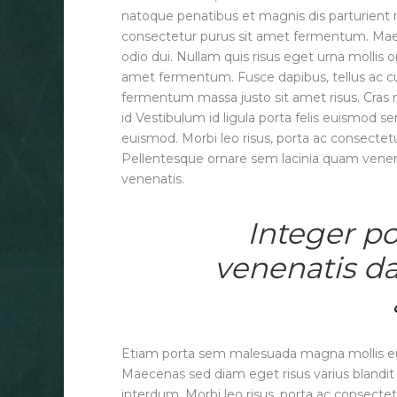
natoque penatibus et magnis dis parturient 
consectetur purus sit amet fermentum. Maec
odio dui. Nullam quis risus eget urna mollis o
amet fermentum. Fusce dapibus, tellus ac 
fermentum massa justo sit amet risus. Cras
id Vestibulum id ligula porta felis euismod
euismod. Morbi leo risus, porta ac consectet
Pellentesque ornare sem lacinia quam venena
venenatis.
Integer po
venenatis da
Etiam porta sem malesuada magna mollis eu
Maecenas sed diam eget risus varius blandi
interdum. Morbi leo risus, porta ac consectet