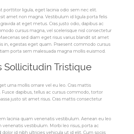
porttitor ligula, eget lacinia odio sem nec elit.
sit amet non magna. Vestibulum id ligula porta felis
ravida at eget metus. Cras justo odio, dapibus ac
ommodo cursus magna, vel scelerisque nisl consectetur
 Maecenas sed diam eget risus varius blandit sit amet
lisis in, egestas eget quam. Praesent commodo cursus
. Etiam porta sem malesuada magna mollis euismod.
ollicitudin Tristique
et urna mollis ornare vel eu leo. Cras mattis
 Fusce dapibus, tellus ac cursus commodo, tortor
a justo sit amet risus. Cras mattis consectetur
em lacinia quam venenatis vestibulum. Aenean eu leo
venenatis vestibulum. Morbi leo risus, porta ac
olor id nibh ultricies vehicula ut id elit. Cum sociis