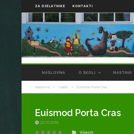
ZA DJELATNIKE
KONTAKTI
NASLOVNA
O ŠKOLI
NASTAVA
Naslovna
>
Vijesti
>
Euismod Porta Cras
Euismod Porta Cras
22.01.2015.
Vijesti