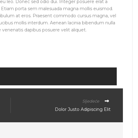
 eu leo. Donec sed odio dui. Integer posuere erat a
et. Etiam porta sem malesuada magna mollis euismod.
estibulum at eros. Praesent commodo cursus magna, vel
ucibus mollis interdum. Aenean lacinia bibendum nulla
 venenatis dapibus posuere velit aliquet.
Sljedeće
Dolor Justo Adipiscing Elit