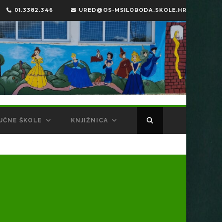
01.3382.346
URED@OS-MSILOBODA.SKOLE.HR
UČNE ŠKOLE
KNJIŽNICA